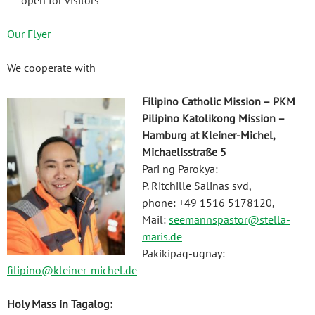
open for visitors
O
ur Flyer
We cooperate with
Filipino Catholic Mission – PKM
Pilipino Katolikong Mission –
Hamburg at Kleiner-Michel,
Michaelisstraße 5
Pari ng Parokya:
P. Ritchille Salinas svd,
phone: +49 1516 5178120,
Mail:
seemannspastor@stella-
maris.de
Pakikipag-ugnay:
filipino@kleiner-michel.de
Holy Mass in Tagalog: