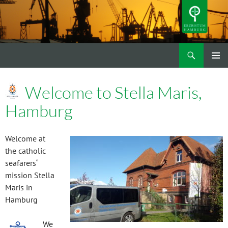
Zum
Inhalt
springen
Suchen
Katholische Seemannsmission
PRIMÄR
MENÜ
Welcome to Stella Maris,
Hamburg
Welcome at
the catholic
seafarers‘
mission Stella
Maris in
Hamburg
We