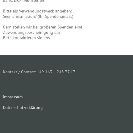
Bank: DKM Münster eG
Bitte als Verwendungszweck angeben:
Seemannsmission/ (Ihr Spendenanlass)
Gern stellen wir bei größeren Spenden eine
Zuwendungsbescheinigung aus.
Bitte kontaktieren sie uns.
Kontakt / Contact: +49 163 – 248 77 17
Impressum
Datenschutzerklärung